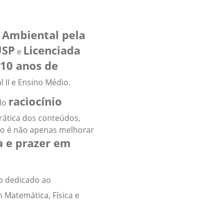
 Ambiental pela
USP
Licenciada
e
10 anos de
II e Ensino Médio.
raciocínio
 do
prática dos conteúdos,
vo é não apenas melhorar
a e prazer em
to dedicado ao
 Matemática, Física e