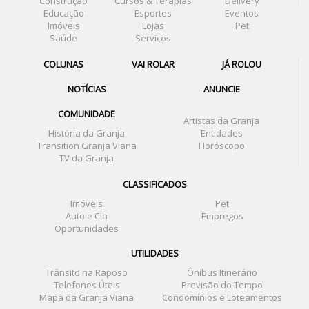
Construção
Cursos & Terapias
Delivery
Educação
Esportes
Eventos
Imóveis
Lojas
Pet
Saúde
Serviços
COLUNAS
VAI ROLAR
JÁ ROLOU
NOTÍCIAS
ANUNCIE
COMUNIDADE
Artistas da Granja
História da Granja
Entidades
Transition Granja Viana
Horóscopo
TV da Granja
CLASSIFICADOS
Imóveis
Pet
Auto e Cia
Empregos
Oportunidades
UTILIDADES
Trânsito na Raposo
Ônibus Itinerário
Telefones Úteis
Previsão do Tempo
Mapa da Granja Viana
Condomínios e Loteamentos