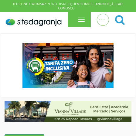
TELEFONE E WHATSAPP 9 8266 8541 |
QUEM SOMOS
|
ANUNCIE JÁ
|
FALE
CONOSCO
. . .
Menu