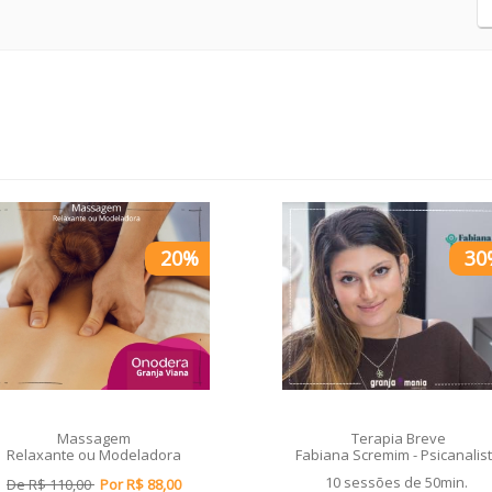
20%
30
Massagem
Terapia Breve
Relaxante ou Modeladora
Fabiana Scremim - Psicanalis
10 sessões de 50min.
De R$ 110,00
Por R$ 88,00