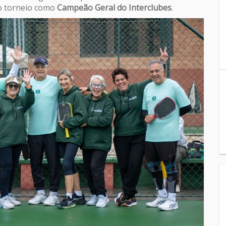
 o torneio como
Campeão Geral do Interclubes
.