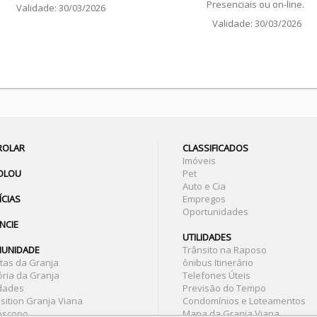
Presenciais ou on-line.
Validade: 30/03/2026
Validade: 30/03/2026
 ROLAR
CLASSIFICADOS
Imóveis
ROLOU
Pet
Auto e Cia
ÍCIAS
Empregos
Oportunidades
NCIE
UTILIDADES
UNIDADE
Trânsito na Raposo
stas da Granja
ônibus Itinerário
ória da Granja
Telefones Úteis
idades
Previsão do Tempo
sition Granja Viana
Condomínios e Loteamentos
óscopo
Mapa da Granja Viana