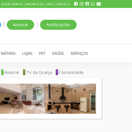
|
QUEM SOMOS
|
ANUNCIE JÁ
|
FALE CONOSCO
|
|
Anuncie
Notificações
IMÓVEIS
LOJAS
PET
SAÚDE
SERVIÇOS
Anuncie
TV da Granja
Comunidade