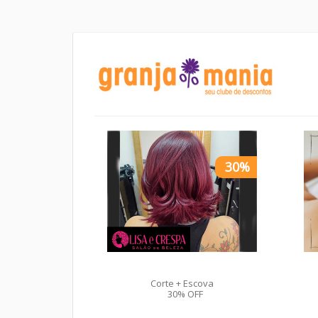
30%
Corte + Escova
30% OFF