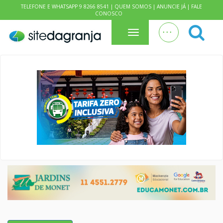
TELEFONE E WHATSAPP 9 8266 8541 |
QUEM SOMOS
|
ANUNCIE JÁ
|
FALE
CONOSCO
. . .
Menu