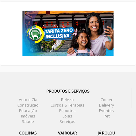
PRODUTOS E SERVIÇOS
Auto e Cia
Beleza
Comer
Construção
Cursos & Terapias
Delivery
Educação
Esportes
Eventos
Imóveis
Lojas
Pet
Saúde
Serviços
COLUNAS
VAI ROLAR
JÁ ROLOU