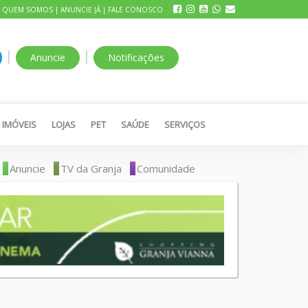
|
QUEM SOMOS
|
ANUNCIE JÁ
|
FALE CONOSCO
|
|
Anuncie
Notificações
IMÓVEIS
LOJAS
PET
SAÚDE
SERVIÇOS
Anuncie
TV da Granja
Comunidade