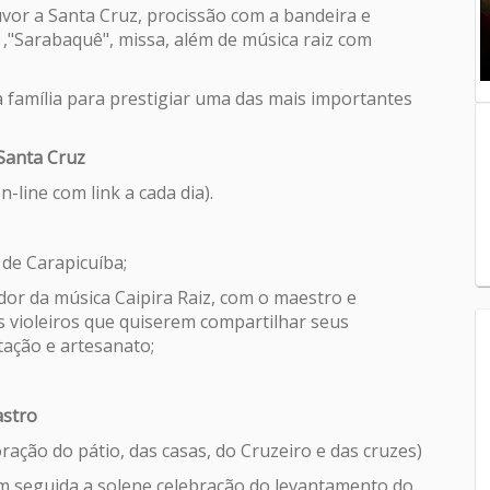
vor a Santa Cruz, procissão com a bandeira e
,"Sarabaquê", missa, além de música raiz com
 família para prestigiar uma das mais importantes
 Santa Cruz
line com link a cada dia).
 de Carapicuíba;
ador da música Caipira Raiz, com o maestro e
os violeiros que quiserem compartilhar seus
tação e artesanato;
astro
ação do pátio, das casas, do Cruzeiro e das cruzes)
em seguida a solene celebração do levantamento do