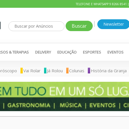
TELEFONE E WHATSAPP 9 8266 8541 
|
Newsletter
SOS & TERAPIAS
DELIVERY
EDUCAÇÃO
ESPORTES
EVENTOS
róscopo
Vai Rolar
Já Rolou
Colunas
História da Granja