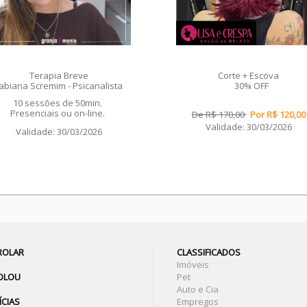
Terapia Breve
Corte + Escova
abiana Scremim - Psicanalista
30% OFF
10 sessões de 50min.
Presenciais ou on-line.
De R$ 170,00
Por R$ 120,00
Validade: 30/03/2026
Validade: 30/03/2026
 ROLAR
CLASSIFICADOS
Imóveis
ROLOU
Pet
Auto e Cia
ÍCIAS
Empregos