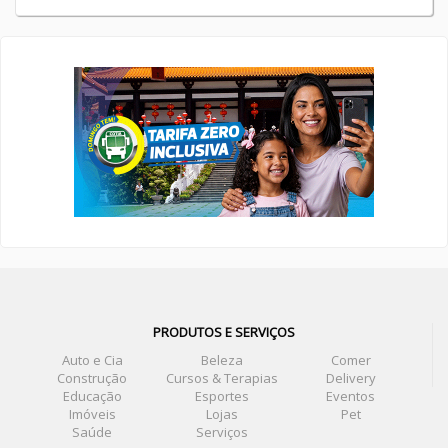
PRODUTOS E SERVIÇOS
Auto e Cia
Beleza
Comer
Construção
Cursos & Terapias
Delivery
Educação
Esportes
Eventos
Imóveis
Lojas
Pet
Saúde
Serviços