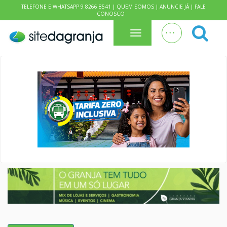
TELEFONE E WHATSAPP 9 8266 8541 |
QUEM SOMOS
|
ANUNCIE JÁ
|
FALE
CONOSCO
. . .
Menu