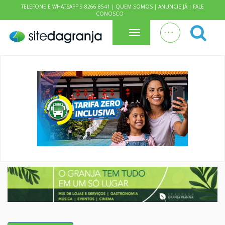
TELEFONE E WHATSAPP 9 8266 8541 |
QUEM SOMOS
|
ANUNCIE JÁ
|
FALE
CONOSCO
. . .
Menu