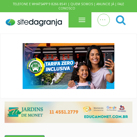
TELEFONE E WHATSAPP 9 8266 8541 |
QUEM SOMOS
|
ANUNCIE JÁ
|
FALE
CONOSCO
. . .
Menu