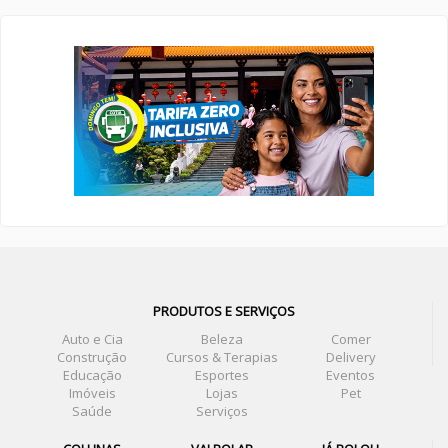
PRODUTOS E SERVIÇOS
Auto e Cia
Beleza
Comer
Construção
Cursos & Terapias
Delivery
Educação
Esportes
Eventos
Imóveis
Lojas
Pet
Saúde
Serviços