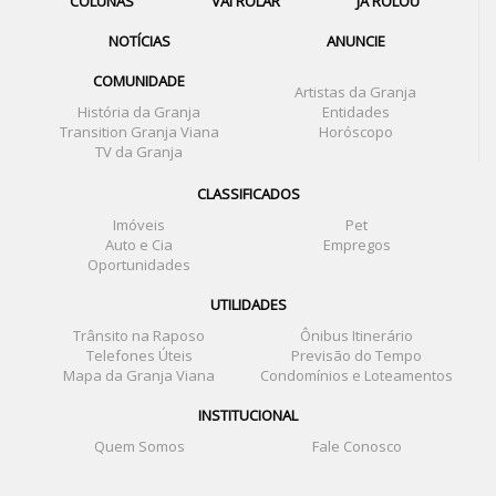
COLUNAS
VAI ROLAR
JÁ ROLOU
NOTÍCIAS
ANUNCIE
COMUNIDADE
Artistas da Granja
História da Granja
Entidades
Transition Granja Viana
Horóscopo
TV da Granja
CLASSIFICADOS
Imóveis
Pet
Auto e Cia
Empregos
Oportunidades
UTILIDADES
Trânsito na Raposo
Ônibus Itinerário
Telefones Úteis
Previsão do Tempo
Mapa da Granja Viana
Condomínios e Loteamentos
INSTITUCIONAL
Quem Somos
Fale Conosco