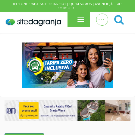
TELEFONE E WHATSAPP 9 8266 8541 |
QUEM SOMOS
|
ANUNCIE JÁ
|
FALE
CONOSCO
. . .
Menu