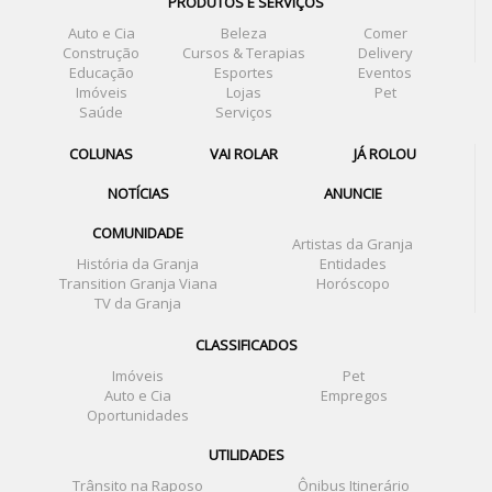
PRODUTOS E SERVIÇOS
Auto e Cia
Beleza
Comer
Construção
Cursos & Terapias
Delivery
Educação
Esportes
Eventos
Imóveis
Lojas
Pet
Saúde
Serviços
COLUNAS
VAI ROLAR
JÁ ROLOU
NOTÍCIAS
ANUNCIE
COMUNIDADE
Artistas da Granja
História da Granja
Entidades
Transition Granja Viana
Horóscopo
TV da Granja
CLASSIFICADOS
Imóveis
Pet
Auto e Cia
Empregos
Oportunidades
UTILIDADES
Trânsito na Raposo
Ônibus Itinerário