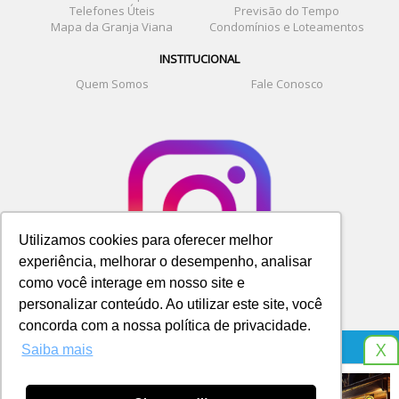
Telefones Úteis
Previsão do Tempo
Mapa da Granja Viana
Condomínios e Loteamentos
INSTITUCIONAL
Quem Somos
Fale Conosco
Utilizamos cookies para oferecer melhor
experiência, melhorar o desempenho, analisar
como você interage em nosso site e
personalizar conteúdo. Ao utilizar este site, você
concorda com a nossa política de privacidade.
X
Saiba mais
© SITE DA GRANJA. TELEFONE E WHATSAPP 9 8266 8541