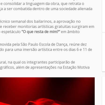
 e consolidar a linguagem da obra, que retrata o
a a ser combatida dentro de uma sociedade alienada
écnico semanal dos bailarinos, a aprovação no
receber monitorias artísticas gratuitas surgiram em
o espetáculo
"O que resta de mim?"
em âmbito
omovida pela São Paulo Escola de Dança, reúne dez
o para uma imersão artística entre os dias 6 e 11 de
al, na qual os integrantes participarão de
eográficos, além de apresentações na Estação Motiva