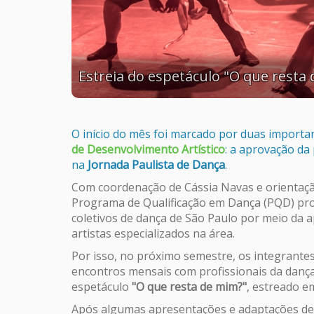
Estreia do espetáculo "O que resta
O início do mês foi marcado por duas import
de Desenvolvimento Artístico
: a aprovação da
na
Jornada Paulista de Dança
.
Com coordenação de Cássia Navas e orientação
Programa de Qualificação em Dança (PQD) pr
coletivos de dança de São Paulo por meio da
artistas especializados na área.
Por isso, no próximo semestre, os integrantes
encontros mensais com profissionais da danç
espetáculo
"O que resta de mim?"
, estreado e
Após algumas apresentações e adaptações de c