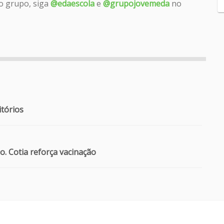
o grupo, siga
@edaescola
e
@grupojovemeda
no
itórios
. Cotia reforça vacinação