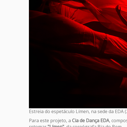
Estreia do espetáculo Límen, na sede da EDA (
Para este projeto, a
Cia de Dança EDA
, compos
retomar
"Límen"
, da coreógrafa Bia do Bem.