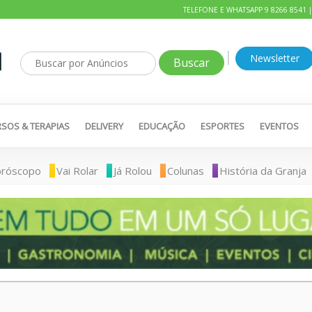
TELEFONE E WHATSAPP 9 8266 8541 
|
Newsletter
SOS & TERAPIAS
DELIVERY
EDUCAÇÃO
ESPORTES
EVENTOS
róscopo
Vai Rolar
Já Rolou
Colunas
História da Granja