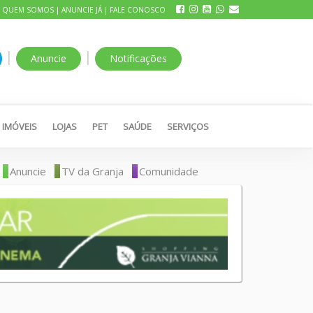
|
QUEM SOMOS
|
ANUNCIE JÁ
|
FALE CONOSCO
|
|
Anuncie
Notificações
IMÓVEIS
LOJAS
PET
SAÚDE
SERVIÇOS
Anuncie
TV da Granja
Comunidade