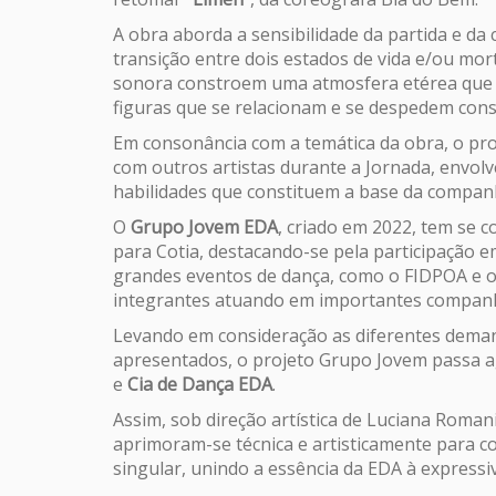
A obra aborda a sensibilidade da partida e da
transição entre dois estados de vida e/ou mort
sonora constroem uma atmosfera etérea que 
figuras que se relacionam e se despedem con
Em consonância com a temática da obra, o pro
com outros artistas durante a Jornada, envolve
habilidades que constituem a base da compan
O
Grupo Jovem EDA
, criado em 2022, tem se 
para Cotia, destacando-se pela participação em
grandes eventos de dança, como o FIDPOA e o F
integrantes atuando em importantes companhi
Levando em consideração as diferentes dema
apresentados, o projeto Grupo Jovem passa ag
e
Cia de Dança EDA
.
Assim, sob direção artística de Luciana Roman
aprimoram-se técnica e artisticamente para 
singular, unindo a essência da EDA à expressi