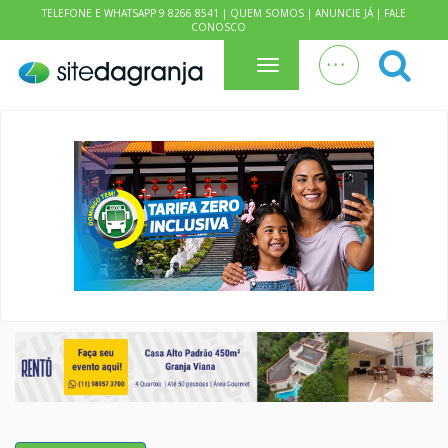
TELEFONE E WHATSAPP 9 8266 8541 |
QUEM SOMOS
|
ANUNCIE JÁ
|
FALE
CONOSCO
. . .
Menu