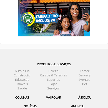
PRODUTOS E SERVIÇOS
Auto e Cia
Beleza
Comer
Construção
Cursos & Terapias
Delivery
Educação
Esportes
Eventos
Imóveis
Lojas
Pet
Saúde
Serviços
COLUNAS
VAI ROLAR
JÁ ROLOU
NOTÍCIAS
ANUNCIE