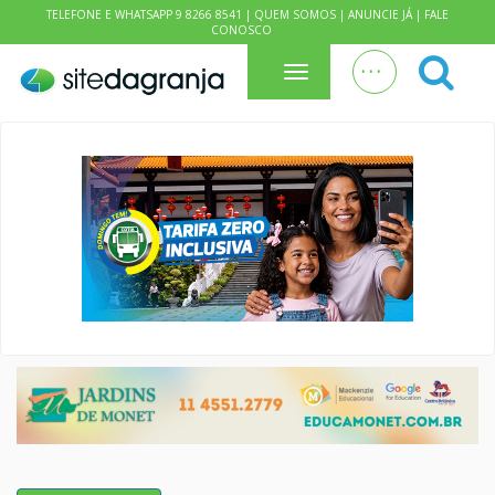
TELEFONE E WHATSAPP 9 8266 8541 |
QUEM SOMOS
|
ANUNCIE JÁ
|
FALE
CONOSCO
. . .
Menu