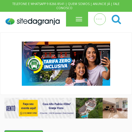
TELEFONE E WHATSAPP 9 8266 8541 |
QUEM SOMOS
|
ANUNCIE JÁ
|
FALE
CONOSCO
. . .
Menu